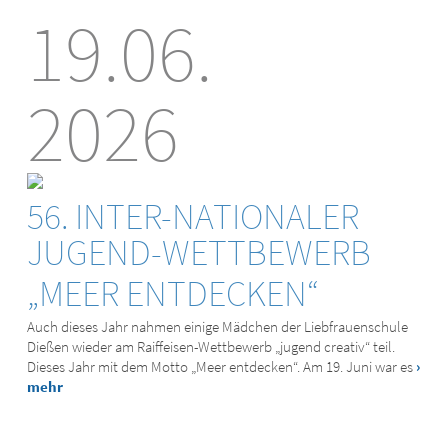
19.06.
2026
56. INTER-NATIONALER
JUGEND-WETTBEWERB
„MEER ENTDECKEN“
Auch dieses Jahr nahmen einige Mädchen der Liebfrauenschule
Dießen wieder am Raiffeisen-Wettbewerb „jugend creativ“ teil.
Dieses Jahr mit dem Motto „Meer entdecken“. Am 19. Juni war es
›
mehr