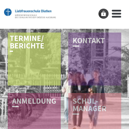
TERMINE/
K­O­N­T­A­K­T
BERICHTE
ANMELDUNG
SCHUL-
MANAGER